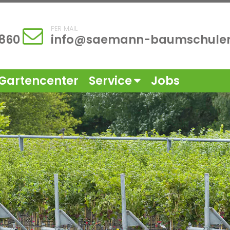
PER MAIL
1860
info@saemann-baumschule
Gartencenter
Service
Jobs