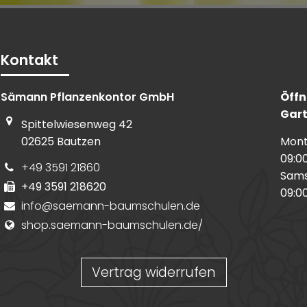
Kontakt
Sämann Pflanzenkontor GmbH
Öffn
Gart
Spittelwiesenweg
42
02625
Bautzen
Mont
09:00
+49 3591 21860
Sams
+49 3591 218620
09:00
info@saemann-baumschulen.de
shop.saemann-baumschulen.de/
Vertrag widerrufen