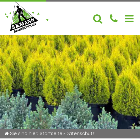
Aktuelles
Über uns
Sortiment
Gartencenter
Service
Sie sind hier:
Startseite
»
Datenschutz