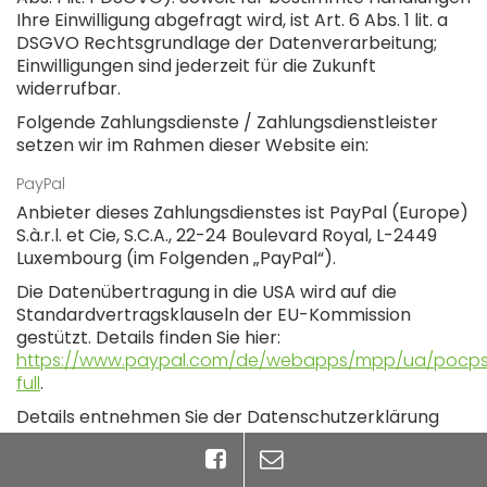
Ihre Einwilligung abgefragt wird, ist Art. 6 Abs. 1 lit. a
DSGVO Rechtsgrundlage der Datenverarbeitung;
Einwilligungen sind jederzeit für die Zukunft
widerrufbar.
Folgende Zahlungsdienste / Zahlungsdienstleister
setzen wir im Rahmen dieser Website ein:
PayPal
Anbieter dieses Zahlungsdienstes ist PayPal (Europe)
S.à.r.l. et Cie, S.C.A., 22-24 Boulevard Royal, L-2449
Luxembourg (im Folgenden „PayPal“).
Die Datenübertragung in die USA wird auf die
Standardvertragsklauseln der EU-Kommission
gestützt. Details finden Sie hier:
https://www.paypal.com/de/webapps/mpp/ua/pocp
full
.
Details entnehmen Sie der Datenschutzerklärung
von PayPal:
https://www.paypal.com/de/webapps/mpp/ua/privac
full
.