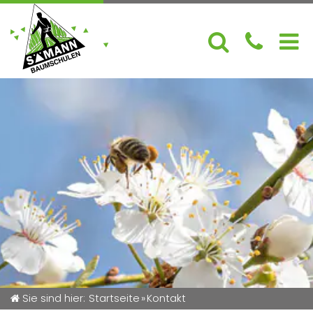
Aktuelles
Über uns
Sortiment
Gartencenter
Service
Sie sind hier:
Startseite
»
Kontakt